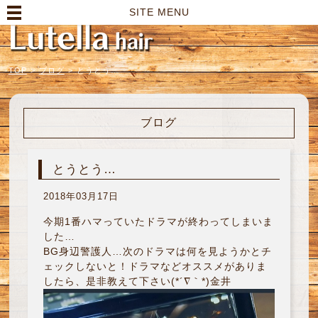
高崎市の美容室｜Lutella hair【ルテラヘアー】
SITE MENU
TOP
>
ブログ
>
とうとう…
ブログ
とうとう…
2018年03月17日
今期1番ハマっていたドラマが終わってしまいま
した…
BG身辺警護人…次のドラマは何を見ようかとチ
ェックしないと！ドラマなどオススメがありま
したら、是非教えて下さい(*´∇｀*)金井