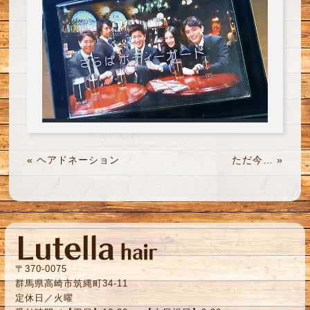
«
ヘアドネーション
ただ今…
»
〒370-0075
群馬県高崎市筑縄町34-11
定休日／火曜