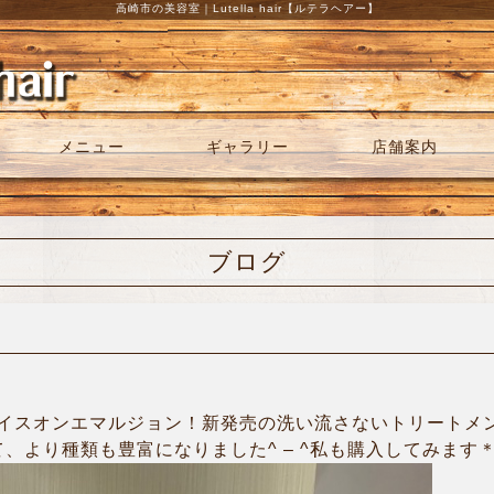
高崎市の美容室｜Lutella hair【ルテラヘアー】
メニュー
ギャラリー
店舗案内
ブログ
イスオンエマルジョン！新発売の洗い流さないトリートメ
て、より種類も豊富になりました^ – ^私も購入してみます