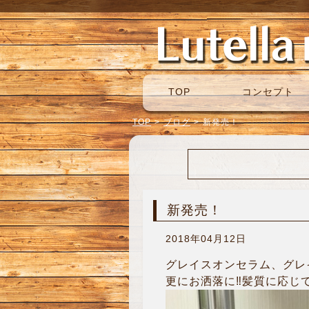
TOP
コンセプト
TOP
>
ブログ
>
新発売！
新発売！
2018年04月12日
グレイスオンセラム、グレ
更にお洒落に‼︎髪質に応じ