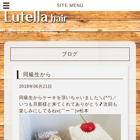
高崎市の美容室｜Lutella hair【ルテラヘアー】
SITE MENU
TOP
>
ブログ
>
同級生から
ブログ
同級生から
2018年06月21日
同級生からケーキを頂いちゃいました＼(^^)／
いつも旦那様と来てくれてありがとう🎵次回も
楽しみにしてるねv(￣ー￣)v松本