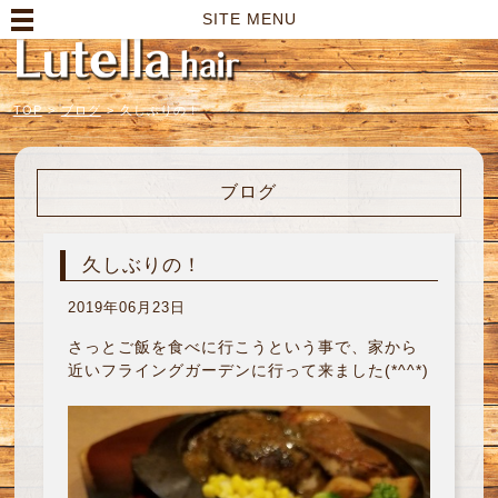
高崎市の美容室｜Lutella hair【ルテラヘアー】
SITE MENU
TOP
>
ブログ
>
久しぶりの！
ブログ
久しぶりの！
2019年06月23日
さっとご飯を食べに行こうという事で、家から
近いフライングガーデンに行って来ました(*^^*)