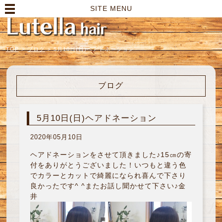
高崎市の美容室｜Lutella hair【ルテラヘアー】
SITE MENU
TOP
>
ブログ
>
5月10日(日)ヘアドネーション
ブログ
5月10日(日)ヘアドネーション
2020年05月10日
ヘアドネーションをさせて頂きました♪15㎝の寄
付をありがとうございました！いつもと違う色
でカラーとカットで綺麗になられ喜んで下さり
良かったです^ ^またお話し聞かせて下さい♪金
井