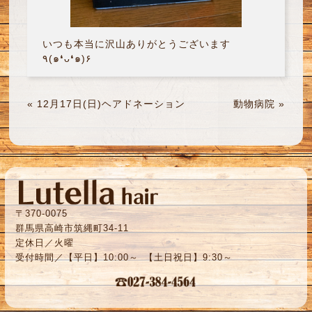
いつも本当に沢山ありがとうございます
٩(๑❛ᴗ❛๑)۶
«
12月17日(日)ヘアドネーション
動物病院
»
〒370-0075
群馬県高崎市筑縄町34-11
定休日／火曜
受付時間／【平日】10:00～ 【土日祝日】9:30～