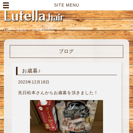
高崎市の美容室｜Lutella hair【ルテラヘアー】
SITE MENU
TOP
>
ブログ
>
お歳暮♪
ブログ
お歳暮♪
2023年12月18日
先日松本さんからお歳暮を頂きました！