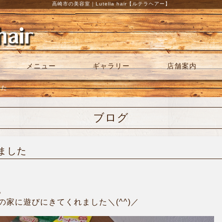
高崎市の美容室｜Lutella hair【ルテラヘアー】
メニュー
ギャラリー
店舗案内
した
ブログ
ました
。
家に遊びにきてくれました＼(^^)／