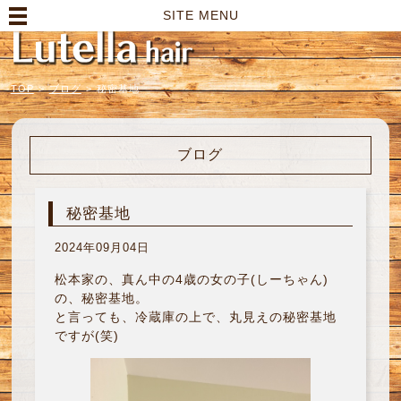
高崎市の美容室｜Lutella hair【ルテラヘアー】
SITE MENU
TOP
>
ブログ
>
秘密基地
ブログ
秘密基地
2024年09月04日
松本家の、真ん中の4歳の女の子(しーちゃん)
の、秘密基地。
と言っても、冷蔵庫の上で、丸見えの秘密基地
ですが(笑)