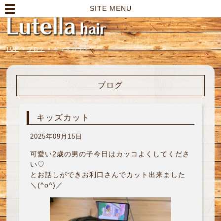
高崎市の美容室｜Lutella hair【ルテラヘアー】
SITE MENU
TOP
>
ブログ
>
キッズカット
ブログ
キッズカット
2025年09月15日
可愛い2歳の男の子今日はカッコよくしてくださ
い♡
とお話しができお利口さんでカット出来ました
＼(^o^)／