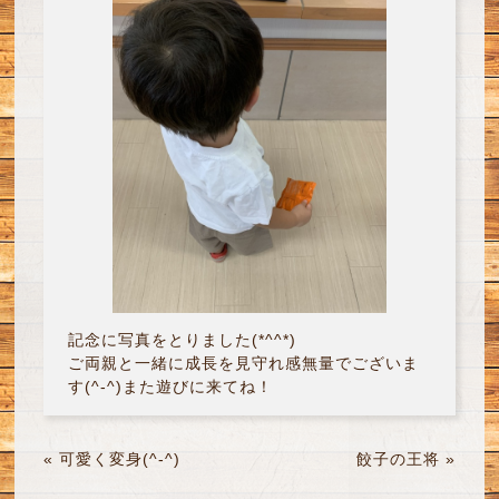
記念に写真をとりました(*^^*)
ご両親と一緒に成長を見守れ感無量でございま
す(^-^)また遊びに来てね！
«
可愛く変身(^-^)
餃子の王将
»