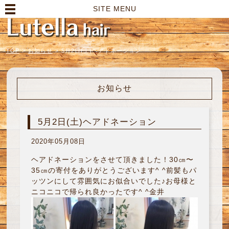
高崎市の美容室｜Lutella hair【ルテラヘアー】
SITE MENU
TOP
>
お知らせ
>
5月2日(土)ヘアドネーション
お知らせ
5月2日(土)ヘアドネーション
2020年05月08日
ヘアドネーションをさせて頂きました！30㎝〜
35㎝の寄付をありがとうございます^ ^前髪もパ
ッツンにして雰囲気にお似合いでした♪お母様と
ニコニコで帰られ良かったです^ ^金井