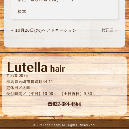
松本
«
10月20日(水)ヘアドネーション
七五三
»
〒370-0075
群馬県高崎市筑縄町34-11
定休日／火曜
受付時間／【平日】10:00～ 【土日祝日】9:30～
©
lutellahair.com
All Rights Reserved.