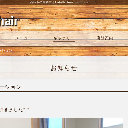
高崎市の美容室｜Lutella hair【ルテラヘアー】
メニュー
ギャラリー
店舗案内
ネーション
お知らせ
ネーション
きました^ ^