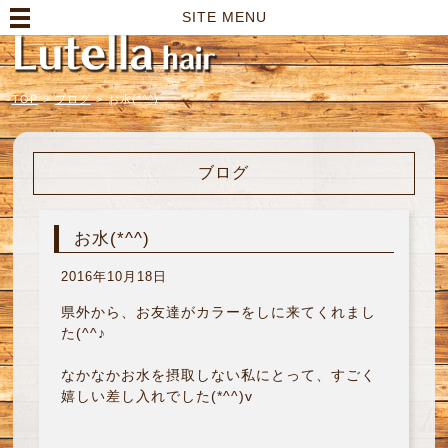
高崎市の美容室｜Lutella hair【ルテラヘアー】
SITE MENU
TOP
>
ブログ
>
お水(*^^)
ブログ
お水(*^^)
2016年10月18日
県外から、お友達がカラーをしに来てくれまし
た(^^♪
なかなかお水を摂取しない私にとって、すごく
嬉しい差し入れでした(*^^)v