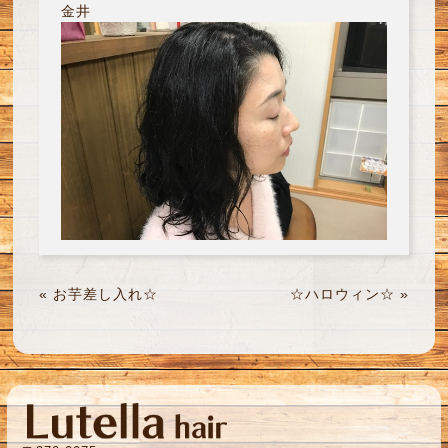
金井
«
お芋差し入れ☆
☆ハロウィン☆
»