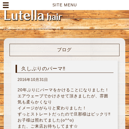
高崎市の美容室｜Lutella hair【ルテラヘアー】
SITE MENU
TOP
>
ブログ
>
久しぶりのパーマ‼︎
ブログ
久しぶりのパーマ‼︎
2016年10月31日
20年ぶりにパーマをかけることになりました！
エアウェーブでかけさせて頂きましたが、雰囲
気も柔らかくなり
イメージががらりと変わりました！
ずっとストレートだったので旦那様はビックリ‼︎
お子様は照れてました(o^^o)
また、ご来店お待ちしてます☆