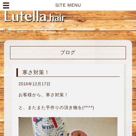
高崎市の美容室｜Lutella hair【ルテラヘアー】
SITE MENU
TOP
>
ブログ
>
寒さ対策！
ブログ
寒さ対策！
2016年12月17日
お客様から、寒さ対策！
と、またまた手作りの頂き物を(*^^*)