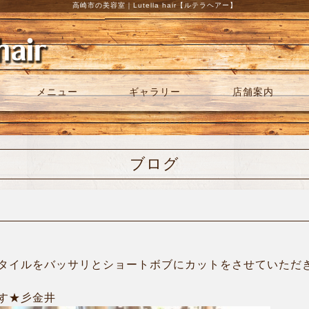
高崎市の美容室｜Lutella hair【ルテラヘアー】
メニュー
ギャラリー
店舗案内
ブログ
タイルをバッサリとショートボブにカットをさせていただ
す★彡金井