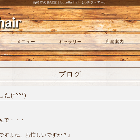
高崎市の美容室｜Lutella hair【ルテラヘアー】
メニュー
ギャラリー
店舗案内
^^*)
ブログ
(*^^*)
んで・・・
ですよね、お忙しいですか？』