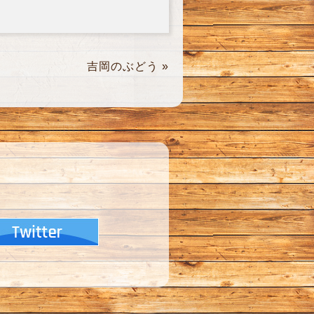
吉岡のぶどう
»