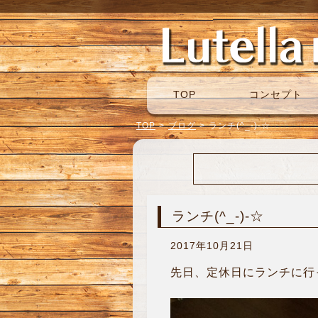
TOP
コンセプト
TOP
>
ブログ
>
ランチ(^_-)-☆
ランチ(^_-)-☆
2017年10月21日
先日、定休日にランチに行っ