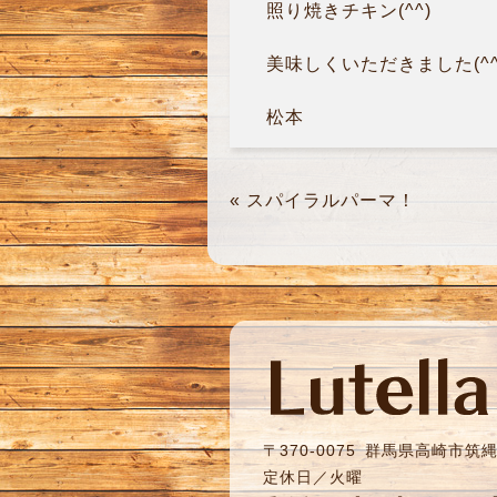
照り焼きチキン(^^)
美味しくいただきました(^^
松本
«
スパイラルパーマ！
〒370-0075
群馬県高崎市筑縄町
定休日／火曜