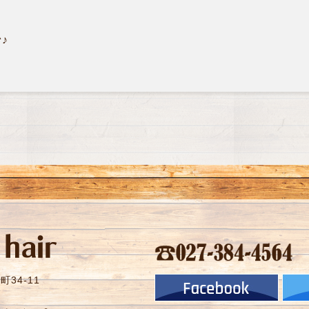
♪
34-11