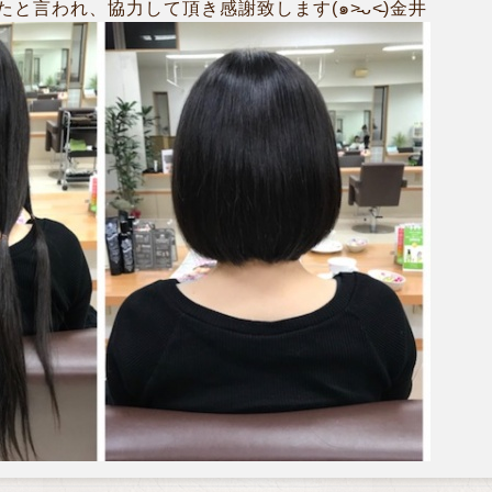
と言われ、協力して頂き感謝致します(๑˃̵ᴗ˂̵)金井