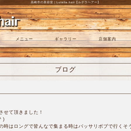
高崎市の美容室｜Lutella hair【ルテラヘアー】
メニュー
ギャラリー
店舗案内
ブログ
させて頂きました！
 )
の時はロングで皆んなで集まる時はバッサリボブで行くそ