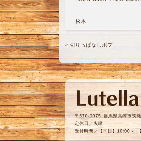
松本
«
切りっぱなしボブ
〒370-0075
群馬県高崎市筑縄町
定休日／火曜
受付時間／【平日】10:00～ 