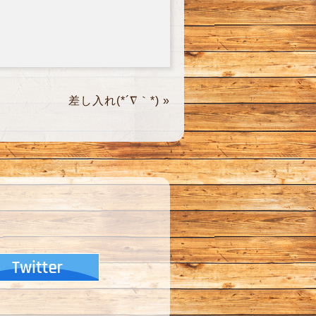
差し入れ(*´∇｀*)
»