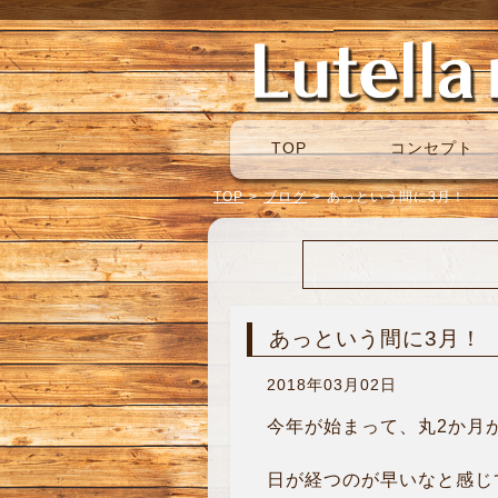
TOP
コンセプト
TOP
>
ブログ
>
あっという間に3月！
あっという間に3月！
2018年03月02日
今年が始まって、丸2か月
日が経つのが早いなと感じ