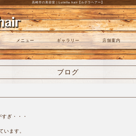
高崎市の美容室｜Lutella hair【ルテラヘアー】
メニュー
ギャラリー
店舗案内
ブログ
がすぎ・・・
ています。