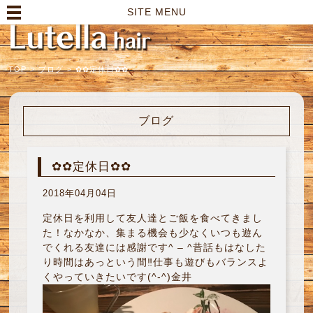
高崎市の美容室｜Lutella hair【ルテラヘアー】
SITE MENU
TOP
>
ブログ
>
✿✿定休日✿✿
ブログ
✿✿定休日✿✿
2018年04月04日
定休日を利用して友人達とご飯を食べてきまし
た！なかなか、集まる機会も少なくいつも遊ん
でくれる友達には感謝です^ – ^昔話もはなした
り時間はあっという間‼︎仕事も遊びもバランスよ
くやっていきたいです(^-^)金井