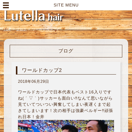
高崎市の美容室｜Lutella hair【ルテラヘアー】
SITE MENU
TOP
>
ブログ
>
ワールドカップ2
ブログ
ワールドカップ2
2018年06月29日
ワールドカップで日本代表もベスト16入りです
ね( ´ ▽ ` )サッカーも面白い‼︎なんて思いながら
見ていてついつい興奮してしまい夜遅くまで起
きてしまいます！次の相手は強豪ベルギー‼︎頑張
れ日本！金井