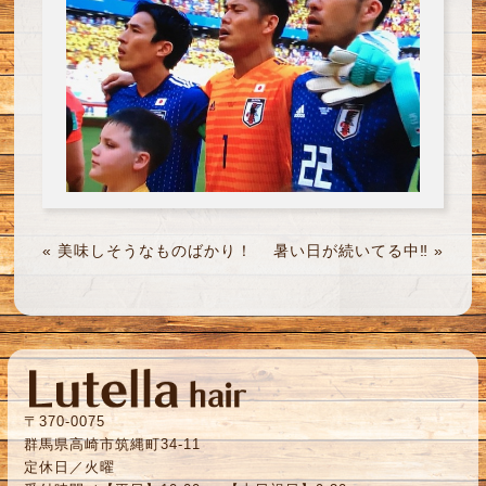
«
美味しそうなものばかり！
暑い日が続いてる中‼
»
〒370-0075
群馬県高崎市筑縄町34-11
定休日／火曜