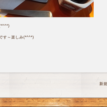
^*)
～楽しみ(*^^*)
新