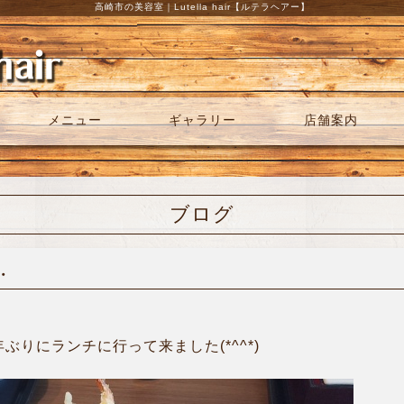
高崎市の美容室｜Lutella hair【ルテラヘアー】
メニュー
ギャラリー
店舗案内
ブログ
・
ぶりにランチに行って来ました(*^^*)