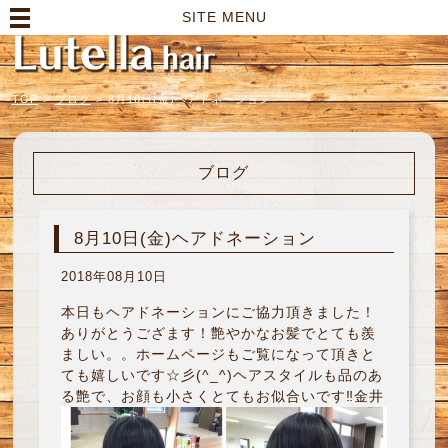
高崎市の美容室｜Lutella hair【ルテラヘアー】
SITE MENU
TOP
>
ブログ
>
8月10日(金)ヘアドネーション
ブログ
8月10日(金)ヘアドネーション
2018年08月10日
本日もヘアドネーションにご協力頂きました！
ありがとうござます！艶やかなお髪でとても羨
ましい。。ホームページもご覧になって頂きと
ても嬉しいです☆彡(^_^)ヘアスタイルも品のあ
る艶で、お顔も小さくとてもお似合いです‼︎金井