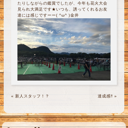
たりしながらの鑑賞でしたが、今年も花火大会
見られ大満足です★いつも、誘ってくれるお友
達には感じですーー( ^ω^ )金井
«
新人スタッフ！？
達成感‼︎
»