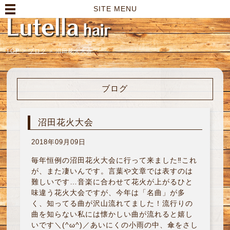
高崎市の美容室｜Lutella hair【ルテラヘアー】
SITE MENU
TOP
>
ブログ
>
沼田花火大会
ブログ
沼田花火大会
2018年09月09日
毎年恒例の沼田花火大会に行って来ました‼︎これ
が、また凄いんです。言葉や文章では表すのは
難しいです…音楽に合わせて花火が上がるひと
味違う花火大会ですが、今年は「名曲」が多
く、知ってる曲が沢山流れてました！流行りの
曲を知らない私には懐かしい曲が流れると嬉し
いです＼(^ω^)／あいにくの小雨の中、傘をさし