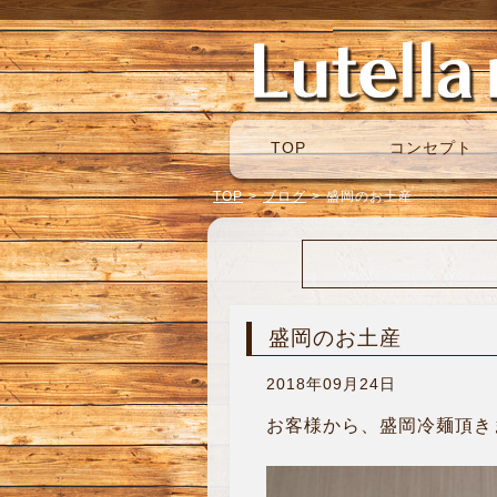
TOP
コンセプト
TOP
>
ブログ
>
盛岡のお土産
盛岡のお土産
2018年09月24日
お客様から、盛岡冷麺頂きま