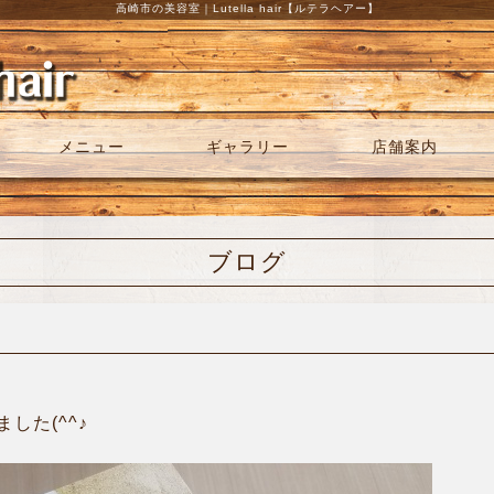
高崎市の美容室｜Lutella hair【ルテラヘアー】
メニュー
ギャラリー
店舗案内
ブログ
した(^^♪