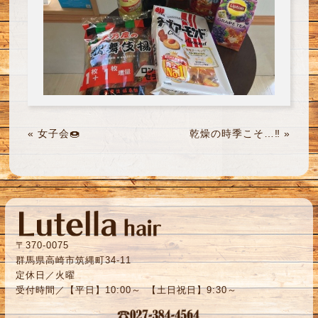
«
女子会🍩
乾燥の時季こそ…‼︎
»
〒370-0075
群馬県高崎市筑縄町34-11
定休日／火曜
受付時間／【平日】10:00～ 【土日祝日】9:30～