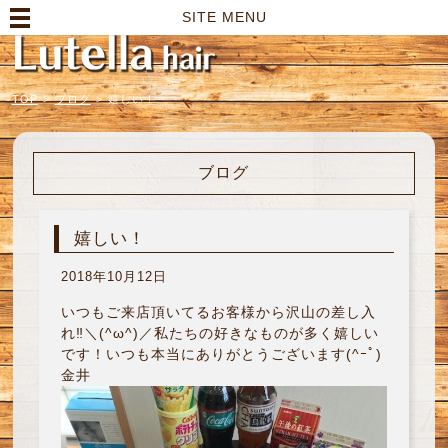
高崎市の美容室｜Lutella hair【ルテラヘアー】
SITE MENU
TOP
>
ブログ
>
嬉しい！
ブログ
嬉しい！
2018年10月12日
いつもご来店頂いてるお客様から沢山の差し入
れ‼︎＼(^ω^)／私たちの好きなものが多く嬉しい
です！いつも本当にありがとうございます(^ｰﾟ)
金井