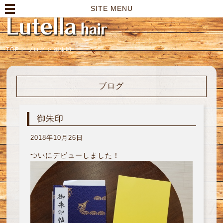
高崎市の美容室｜Lutella hair【ルテラヘアー】
SITE MENU
TOP
>
ブログ
>
御朱印
ブログ
御朱印
2018年10月26日
ついにデビューしました！