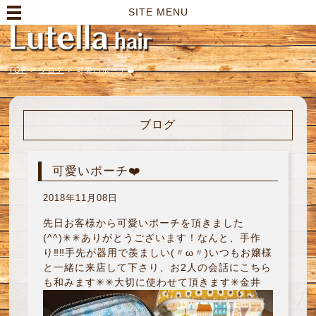
高崎市の美容室｜Lutella hair【ルテラヘアー】
SITE MENU
TOP
>
ブログ
>
可愛いポーチ❤️
ブログ
可愛いポーチ❤️
2018年11月08日
先日お客様から可愛いポーチを頂きました
(^^)✳︎✳︎ありがとうございます！なんと、手作
り‼︎‼︎手先が器用で羨ましい(〃ω〃)いつもお嬢様
と一緒に来店して下さり、お2人の会話にこちら
も和みます✳︎✳︎大切に使わせて頂きます✳︎金井