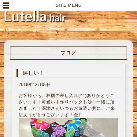
高崎市の美容室｜Lutella hair【ルテラヘアー】
SITE MENU
TOP
>
ブログ
>
嬉しい！
ブログ
嬉しい！
2018年12月06日
お客様から、林檎の差し入れ(^^)ありがとうご
ざいます！可愛い手作りバックも😆✨一緒に頂
きました！深津さんいつもお気遣い共に、ご来
店ありがとうございます！金井