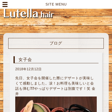
高崎市の美容室｜Lutella hair【ルテラヘアー】
SITE MENU
TOP
>
ブログ
>
女子会
ブログ
女子会
2018年12月12日
先日、女子会を開催した際にデザートが美味し
くて感動しました。涙！お料理も美味しいと会
話も弾む⁈⁈やっぱりデザートは別腹です！笑 金
井