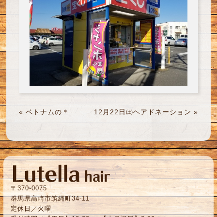
«
ベトナムの＊
12月22日㈯ヘアドネーション
»
〒370-0075
群馬県高崎市筑縄町34-11
定休日／火曜