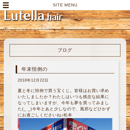
高崎市の美容室｜Lutella hair【ルテラヘアー】
SITE MENU
TOP
>
ブログ
>
年末恒例の
ブログ
年末恒例の
2018年12月22日
夏と冬に恒例で買う宝くじ。皆様はお買い求め
いたしましたか？わたしはいつも残念な結果に
なってしまいますが、今年も夢を買ってみまし
た(_ _)今年とあと少しなので、風邪などひかず
にお過ごしくださいね♪松本