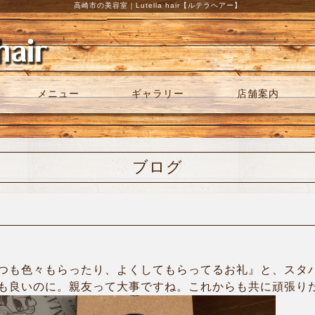
高崎市の美容室｜Lutella hair【ルテラヘアー】
メニュー
ギャラリー
店舗案内
ブログ
つも色々もらったり、よくしてもらってるお礼』と、スタ
も良いのに。親友って大事ですね。これからも共に頑張りた