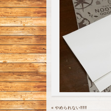
«
やめられない‼︎‼︎‼︎