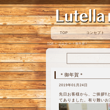
TOP
コンセプト
TOP
>
ブログ
>
＊御年賀＊
＊御年賀＊
2019年01月24日
先日お客様から、ご挨拶‼︎
てありました。有り難いお