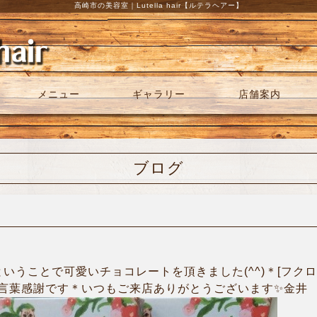
高崎市の美容室｜Lutella hair【ルテラヘアー】
メニュー
ギャラリー
店舗案内
ブログ
ということで可愛いチョコレートを頂きました(^^)＊[フク
言葉感謝です＊いつもご来店ありがとうございます✨金井