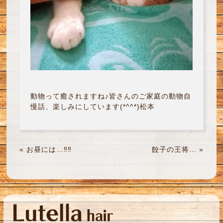
動物って癒されますね♪皆さんのご家庭の動物自
慢話、楽しみにしています(*^^*)松本
«
お昼には…‼︎‼︎
餃子の王将…
»