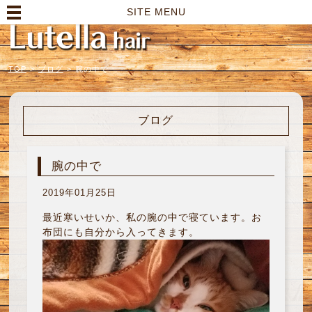
高崎市の美容室｜Lutella hair【ルテラヘアー】
SITE MENU
TOP
>
ブログ
>
腕の中で
ブログ
腕の中で
2019年01月25日
最近寒いせいか、私の腕の中で寝ています。お
布団にも自分から入ってきます。