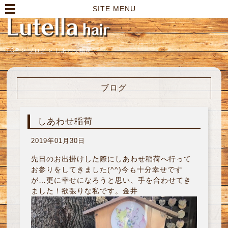
高崎市の美容室｜Lutella hair【ルテラヘアー】
SITE MENU
TOP
>
ブログ
>
しあわせ稲荷
ブログ
しあわせ稲荷
2019年01月30日
先日のお出掛けした際にしあわせ稲荷へ行って
お参りをしてきました(^^)今も十分幸せです
が…更に幸せになろうと思い、手を合わせてき
ました！欲張りな私です。金井