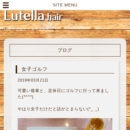
高崎市の美容室｜Lutella hair【ルテラヘアー】
SITE MENU
TOP
>
ブログ
>
女子ゴルフ
ブログ
女子ゴルフ
2019年03月21日
可愛い後輩と、定休日にゴルフに行って来まし
た(*^^*)
やはり女子だけだと話がとまらない(*_ _)