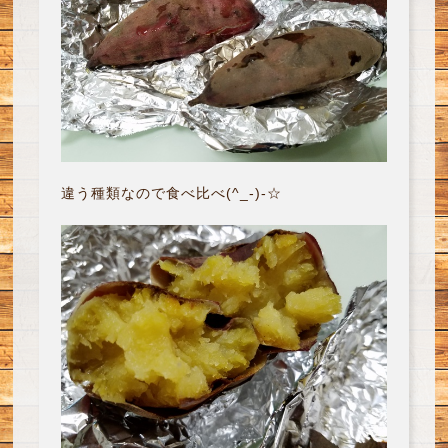
違う種類なので食べ比べ(^_-)-☆