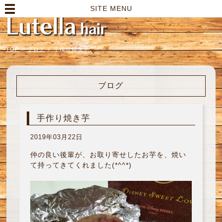
高崎市の美容室｜Lutella hair【ルテラヘアー】
SITE MENU
TOP
>
ブログ
>
手作り焼き芋
ブログ
手作り焼き芋
2019年03月22日
仲の良い後輩が、お取り寄せしたお芋を、焼い
て持ってきてくれました(*^^*)