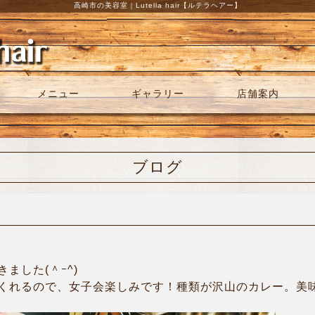
高崎市の美容室｜Lutella hair【ルテラヘアー】
メニュー
ギャラリー
店舗案内
ブログ
ました(＾ｰ^)
くれるので、女子会楽しみです！種類が沢山のカレー。美