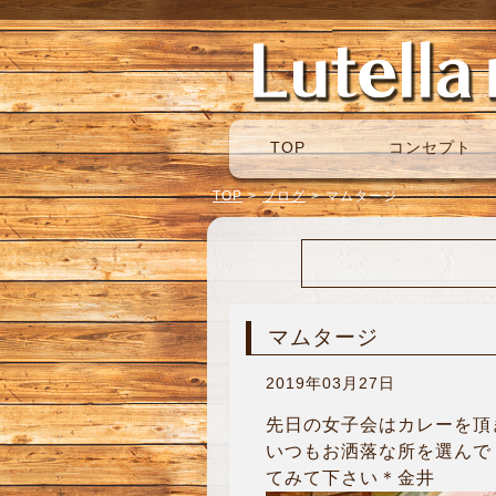
TOP
コンセプト
TOP
>
ブログ
>
マムタージ
マムタージ
2019年03月27日
先日の女子会はカレーを頂き
いつもお洒落な所を選んで
てみて下さい＊金井