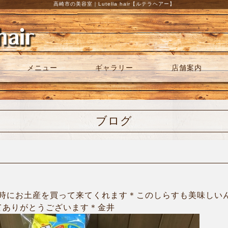
高崎市の美容室｜Lutella hair【ルテラヘアー】
メニュー
ギャラリー
店舗案内
ブログ
時にお土産を買って来てくれます＊このしらすも美味しいんで
れてありがとうございます＊金井