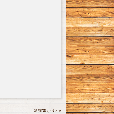
愛猫繋がり♪
»