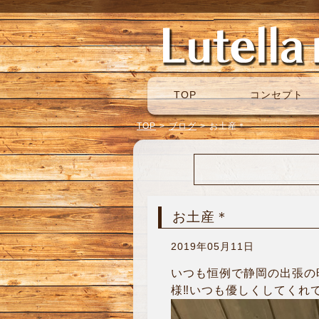
TOP
コンセプト
TOP
>
ブログ
>
お土産＊
お土産＊
2019年05月11日
いつも恒例で静岡の出張の
様‼︎いつも優しくしてく