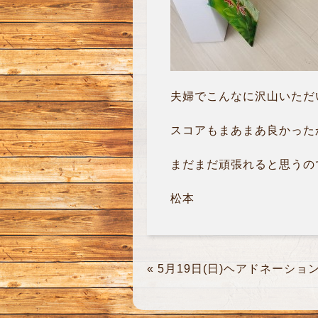
夫婦でこんなに沢山いただいて
スコアもまあまあ良かった
まだまだ頑張れると思うので
松本
«
5月19日(日)ヘアドネーショ