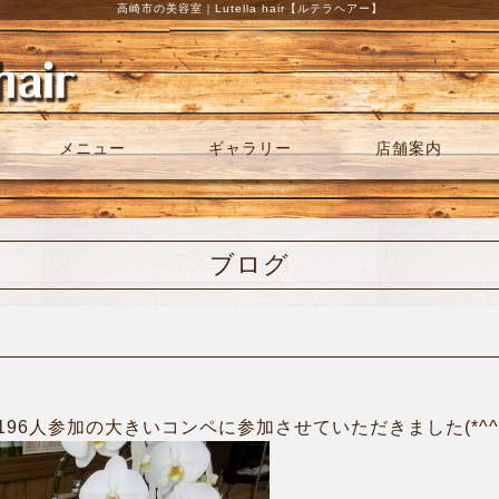
高崎市の美容室｜Lutella hair【ルテラヘアー】
メニュー
ギャラリー
店舗案内
ブログ
96人参加の大きいコンペに参加させていただきました(*^^*