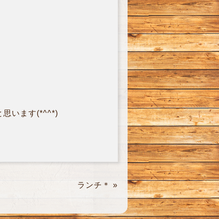
ます(*^^*)
ランチ＊
»