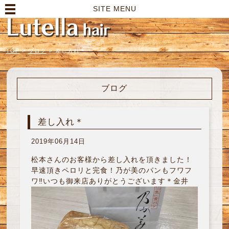
高崎市の美容室｜Lutella hair【ルテラヘアー】
SITE MENU
TOP
>
ブログ
>
差し入れ＊
ブログ
差し入れ＊
2019年06月14日
松本さんのお客様から差し入れを頂きました！
早速頂きペロリと完食！乃が美のパンもフワフ
ワ‼︎いつも御来店ありがとうございます＊金井