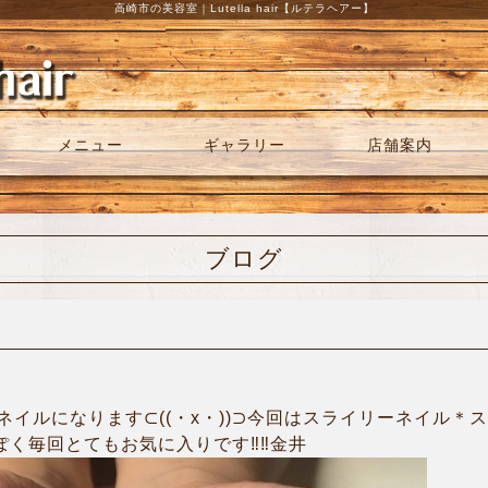
高崎市の美容室｜Lutella hair【ルテラヘアー】
メニュー
ギャラリー
店舗案内
ブログ
イルになります⊂((・x・))⊃今回はスライリーネイル＊
く毎回とてもお気に入りです‼︎‼︎金井