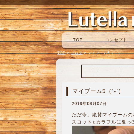
TOP
コンセプト
TOP
>
ブログ
>
マイブーム5（´-`）
マイブーム5（´-`）
2019年08月07日
ただ今、絶賛マイブームのネ
スコット♫カラフルに夏っぽ