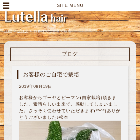
高崎市の美容室｜Lutella hair【ルテラヘアー】
SITE MENU
TOP
>
ブログ
>
お客様のご自宅で栽培
ブログ
お客様のご自宅で栽培
2019年09月19日
お客様からゴーヤとピーマン(自家栽培)頂きま
した。素晴らしい出来で、感動してしまいまし
た。さっそく使わせていただきます(*^^*)ありが
とうございました♪松本