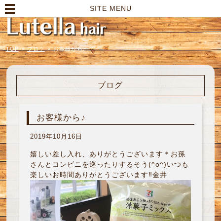
高崎市の美容室｜Lutella hair【ルテラヘアー】
SITE MENU
TOP
>
ブログ
>
お客様から♪
ブログ
お客様から♪
2019年10月16日
嬉しい差し入れ、ありがとうございます＊お孫
さんとコンビニを巡ったりするそう(^o^)いつも
楽しいお時間ありがとうございます‼︎金井