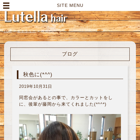
高崎市の美容室｜Lutella hair【ルテラヘアー】
SITE MENU
TOP
>
ギャラリー
>
秋色に(*^^)
ブログ
秋色に(*^^)
2019年10月31日
同窓会があるとの事で、カラーとカットをし
に、後輩が藤岡から来てくれました(*^^*)