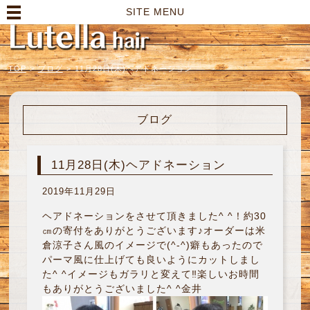
高崎市の美容室｜Lutella hair【ルテラヘアー】
SITE MENU
TOP
>
ブログ
>
11月28日(木)ヘアドネーション
ブログ
11月28日(木)ヘアドネーション
2019年11月29日
ヘアドネーションをさせて頂きました^ ^！約30
㎝の寄付をありがとうございます♪オーダーは米
倉涼子さん風のイメージで(^-^)癖もあったので
パーマ風に仕上げても良いようにカットしまし
た^ ^イメージもガラリと変えて‼︎楽しいお時間
もありがとうございました^ ^金井