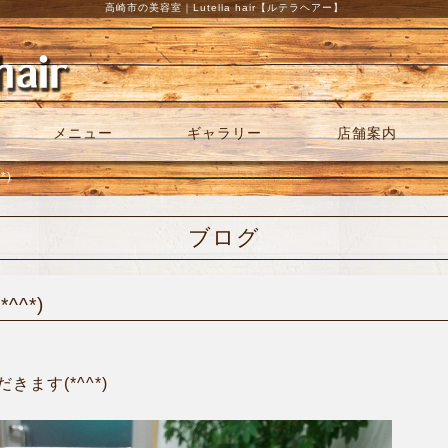
高崎市の美容室｜Lutella hair【ルテラヘアー】
メニュー
ギャラリー
店舗案内
*)
ブログ
^*)
ます(*^^*)