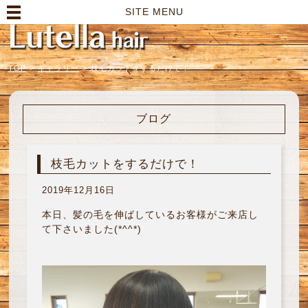
高崎市の美容室｜Lutella hair【ルテラヘアー】
SITE MENU
TOP
>
ギャラリー
>
枝毛カットをするだけで！
ブログ
枝毛カットをするだけで！
2019年12月16日
本日、髪の毛を伸ばしているお客様がご来店し
て下さいました(*^^*)