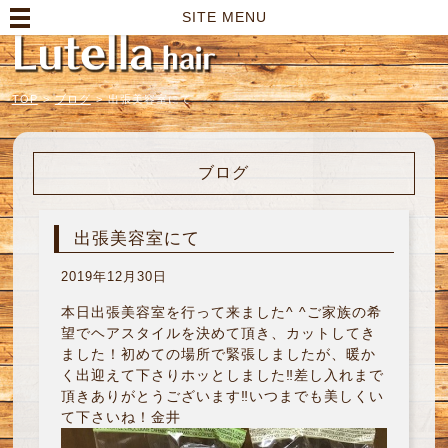
高崎市の美容室｜Lutella hair【ルテラヘアー】
SITE MENU
TOP
>
ブログ
>
出張美容室にて
ブログ
出張美容室にて
2019年12月30日
本日出張美容室を行って来ました^ ^ご家族の希
望でヘアスタイルを決めて頂き、カットしてき
ました！初めての場所で緊張しましたが、暖か
く出迎えて下さりホッとしました‼︎差し入れまで
頂きありがとうございます‼︎いつまでも美しくい
て下さいね！金井